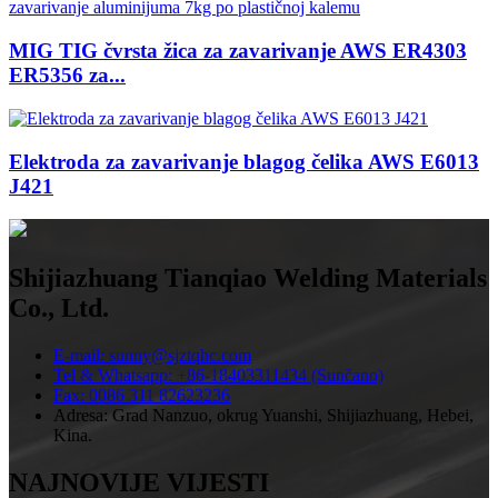
MIG TIG čvrsta žica za zavarivanje AWS ER4303
ER5356 za...
Elektroda za zavarivanje blagog čelika AWS E6013
J421
Shijiazhuang Tianqiao Welding Materials
Co., Ltd.
E-mail: sunny@sjztqhc.com
Tel & Whatsapp: +86-18403311434 (Sunčano)
Fax: 0086 311 82623236
Adresa: Grad Nanzuo, okrug Yuanshi, Shijiazhuang, Hebei,
Kina.
NAJNOVIJE VIJESTI