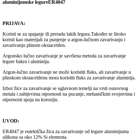
aluminijumske legure
ER4047
PRIJAVA:
Koristi se za spajanje ili preradu lakih legura.Također se široko
koristi kao materijali za punjenje u argon-lučnom zavarivanju i
zavarivanju plinom oksiacetilen.
Argonsko lučno zavarivanje je savršena metoda za zavarivanje
legure bakra i aluminija.
Argon-lučno zavarivanje ne može koristiti fluks, ali zavarivanje u
plinskom oksiacetilenu mora koristiti fluks za zavarivanje aluminija.
Izbor žice za zavarivanje se uglavnom temelji na vrsti osnovnog
metala i zahtjevima otpornosti na pucanje, mehaničkim svojstvima i
otpornosti spoja na koroziju.
UVOD:
ER4047 je eutektička žica za zavarivanje od legure aluminijuma
silikona sa oko 12% Si elementa.