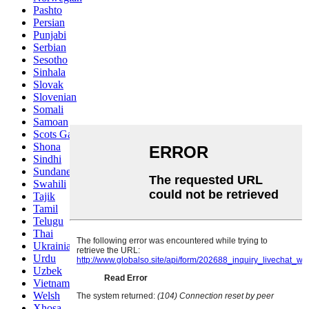
Pashto
Persian
Punjabi
Serbian
Sesotho
Sinhala
Slovak
Slovenian
Somali
Samoan
Scots Gaelic
Shona
Sindhi
Sundanese
Swahili
Tajik
Tamil
Telugu
Thai
Ukrainian
Urdu
Uzbek
Vietnamese
Welsh
Xhosa