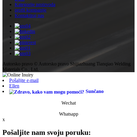
Kategorije proizvoda
profil kompanije
Kontaktiraj nas
Autorsko pravo © Autorsko pravo Shijiazhuang Tianqiao Welding
Materials Co., Ltd.
Pošaljite e-mail
Ellen
Sunčano
Wechat
Whatsapp
x
Pošaljite nam svoju poruku: