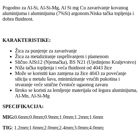
Pogodno za Al-Si, Al-Si-Mg, Al Si mg Cu zavarivanje kovanog
aluminijuma i aluminijuma (7%Si) argonom.Niska tačka topljenja i
dobra fluidnost.
KARAKTERISTIKE:
Žica za punjenje za zavarivanje
Žica za metaliziranje raspršivanjem i plamenom
Slično AlSi12 (Njemačka), BS N21 (Ujedinjeno Kraljevstvo)
Niža tačka topljenja i veća fluidnost od 4043 žice
Može se koristiti kao zamjena za žice 4043 za povećanje
silicija u metalu šava, minimiziranje vrućih pukotina i
stvaranje veće smične čvrstoće ugaonog zavara
široko se koristi za lemljenje materijala od legura aluminijuma,
Al-Mn, Al-Si-Mg
SPECIFIKACIJA:
MIG
:
0.6mm;0.8mm;0.9mm;1.0mm;1.2mm;1.6mm
TIG
: 1.2mm;1.6mm;2.0mm;2.4mm;3.0mm;4.0mm;