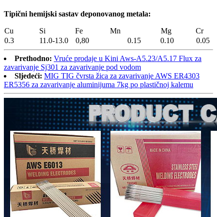
Tipični hemijski sastav deponovanog metala
:
Cu
Si
Fe
Mn
Mg
Cr
0.3
11.0-13.0
0,80
0.15
0.10
0.05
Prethodno:
Vruće prodaje u Kini Aws-A5.23/A5.17 Flux za
zavarivanje Sj301 za zavarivanje pod vodom
Sljedeći:
MIG TIG čvrsta žica za zavarivanje AWS ER4303
ER5356 za zavarivanje aluminijuma 7kg po plastičnoj kalemu