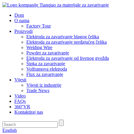
Dom
O nama
Factory Tour
Proizvodi
Elektroda za zavarivanje blagog čelika
Elektroda za zavarivanje nerđajućeg čelika
Welding Wire
Powder za zavarivanje
Elektroda za zavarivanje od livenog gvožđa
Šipka za zavarivanje
Volframova elektroda
Flux za zavarivanje
Vijesti
Vijesti iz industrije
Trade News
Video
FAQs
360°VR
Kontaktiraj nas
English