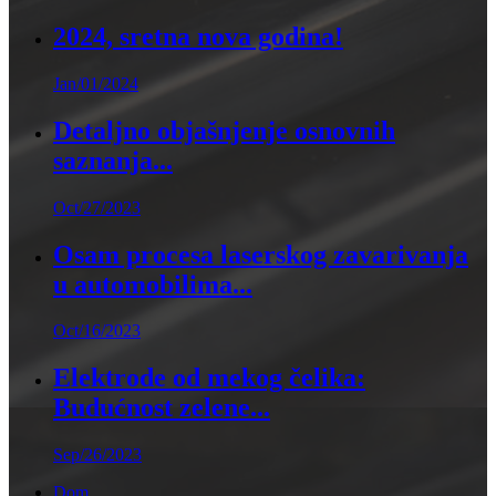
2024, sretna nova godina!
Jan/01/2024
Detaljno objašnjenje osnovnih
saznanja...
Oct/27/2023
Osam procesa laserskog zavarivanja
u automobilima...
Oct/16/2023
Elektrode od mekog čelika:
Budućnost zelene...
Sep/26/2023
Dom