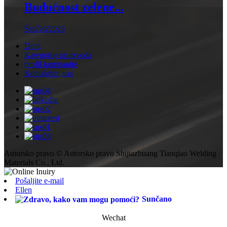
Budućnost zelene...
Sep/26/2023
Dom
Kategorije proizvoda
profil kompanije
Kontaktiraj nas
Autorsko pravo © Autorsko pravo Shijiazhuang Tianqiao Welding
Materials Co., Ltd.
Pošaljite e-mail
Ellen
Sunčano
Wechat