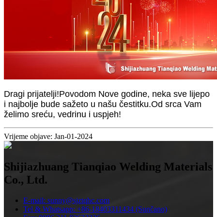
Dragi prijatelji!Povodom Nove godine, neka sve lijepo
i najbolje bude sažeto u našu čestitku.Od srca Vam
želimo sreću, vedrinu i uspjeh!
Vrijeme objave: Jan-01-2024
Shijiazhuang Tianqiao Welding Materials
Co., Ltd.
E-mail: sunny@sjztqhc.com
Tel & Whatsapp: +86-18403311434 (Sunčano)