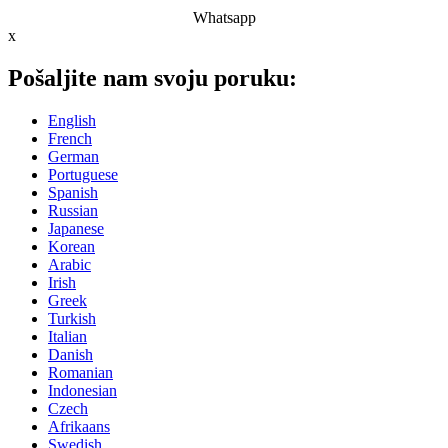
Whatsapp
x
Pošaljite nam svoju poruku:
English
French
German
Portuguese
Spanish
Russian
Japanese
Korean
Arabic
Irish
Greek
Turkish
Italian
Danish
Romanian
Indonesian
Czech
Afrikaans
Swedish