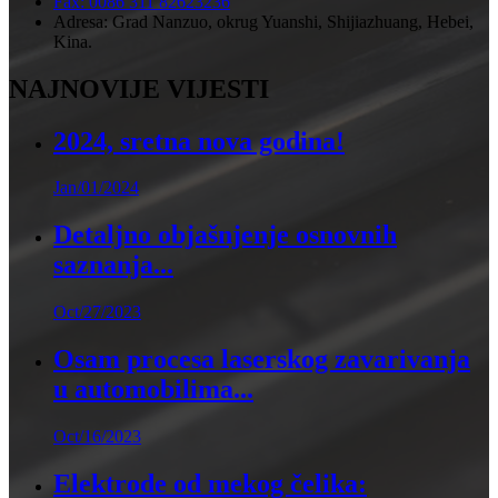
Fax: 0086 311 82623236
Adresa: Grad Nanzuo, okrug Yuanshi, Shijiazhuang, Hebei,
Kina.
NAJNOVIJE VIJESTI
2024, sretna nova godina!
Jan/01/2024
Detaljno objašnjenje osnovnih
saznanja...
Oct/27/2023
Osam procesa laserskog zavarivanja
u automobilima...
Oct/16/2023
Elektrode od mekog čelika: