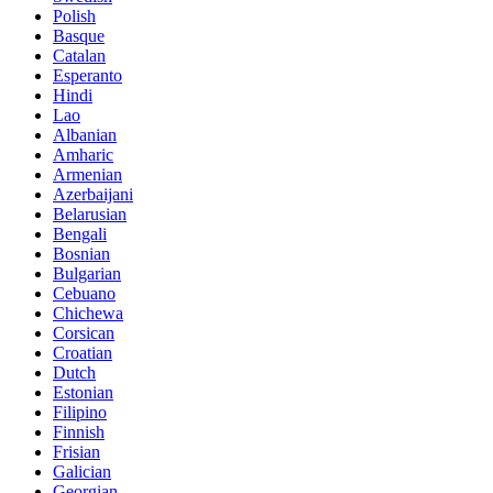
Polish
Basque
Catalan
Esperanto
Hindi
Lao
Albanian
Amharic
Armenian
Azerbaijani
Belarusian
Bengali
Bosnian
Bulgarian
Cebuano
Chichewa
Corsican
Croatian
Dutch
Estonian
Filipino
Finnish
Frisian
Galician
Georgian