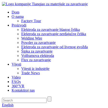
Dom
O nama
Factory Tour
Proizvodi
Elektroda za zavarivanje blagog čelika
Elektroda za zavarivanje nerđajućeg čelika
Welding Wire
Powder za zavarivanje
Elektroda za zavarivanje od livenog gvožđa
Šipka za zavarivanje
Volframova elektroda
Flux za zavarivanje
Vijesti
Vijesti iz industrije
Trade News
Video
FAQs
360°VR
Kontaktiraj nas
English